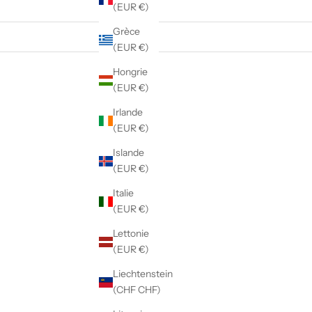
(EUR €)
Grèce
(EUR €)
Hongrie
(EUR €)
ECONOMISEZ €19,00
Irlande
(EUR €)
Islande
(EUR €)
Italie
(EUR €)
Lettonie
(EUR €)
Liechtenstein
(CHF CHF)