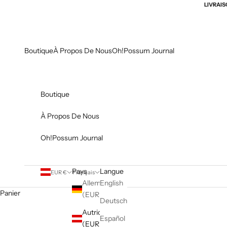
Passer au contenu
LIVRAIS
Boutique
À Propos De Nous
Oh!Possum Journal
Boutique
À Propos De Nous
Oh!Possum Journal
Pays
Langue
EUR €
Français
Allemagne
English
Panier
(EUR €)
Deutsch
Autriche
Découvrez nos ensembles-cadeaux pour bébés soigneusement 
Español
(EUR €)