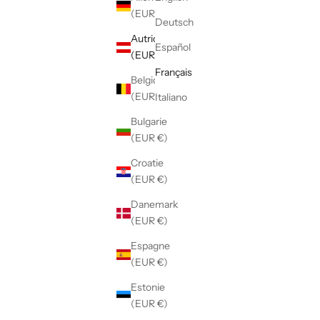
(EUR €)
Deutsch
Autriche
Español
(EUR €)
Français
Belgique
(EUR €)
Italiano
Bulgarie
(EUR €)
Croatie
(EUR €)
Danemark
(EUR €)
Espagne
(EUR €)
Estonie
(EUR €)