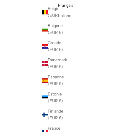
Français
Belgique
(EUR €)
Italiano
Bulgarie
(EUR €)
Croatie
(EUR €)
Danemark
(EUR €)
Espagne
(EUR €)
Estonie
(EUR €)
Finlande
(EUR €)
France