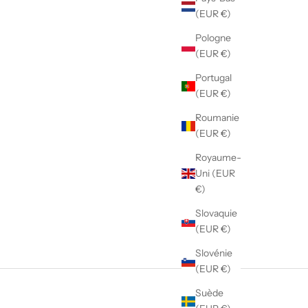
(EUR €)
Pologne
(EUR €)
Portugal
(EUR €)
COUVERTURE EN MOUSSELINE
Roumanie
PRIX DE VENTE
A PARTIR DE €15,00
(EUR €)
COULEUR
Royaume-
SATIN BLEU
Uni (EUR
SATIN ROSE
€)
SATIN BEIGE
SATIN VERT
Slovaquie
POINTS
(EUR €)
Slovénie
(EUR €)
Suède