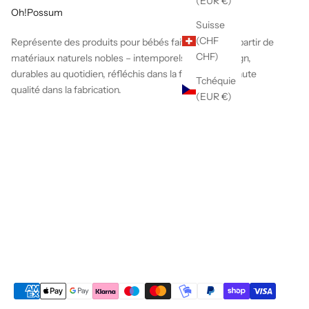
(EUR €)
Oh!Possum
Suisse
(CHF
Représente des produits pour bébés faits à la main à partir de
CHF)
matériaux naturels nobles – intemporels dans le design,
durables au quotidien, réfléchis dans la fonction, de haute
Tchéquie
qualité dans la fabrication.
(EUR €)