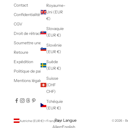
Contact
Royaume-
Uni (EUR
Confidentialité des données
€)
CGV
Slovaquie
Droit de rétractation
(EUR €)
Soumettre une révocation
Slovénie
(EUR €)
Retoure
Expédition
Suède
(EUR €)
Politique de paiement
Suisse
Mentions légales
(CHF
CHF)
Tchéquie
(EUR €)
Pays
Langue
© 2026 - B
Autriche (EUR €)
Français
Allemagne
English