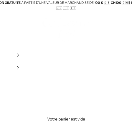
ON GRATUITE
À PARTIR D'UNE VALEUR DE MARCHANDISE DE
100 €
🇩🇪
CH100
🇨🇭 |
🇪🇸
🇫🇷 🇮🇹
Beuteltiere UG
Coffrets-cadeaux pour bébés
Votre panier est vide
assemblés – fabriqués à partir de matériaux naturels et avec beaucou
moments de bonheur – parfaits aussi pour offrir.